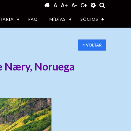
A
A+
A-
C+
TARIA
FAQ
MÍDIAS
SÓCIOS
VOLTAR
sem @dominio!
 e Næry, Noruega