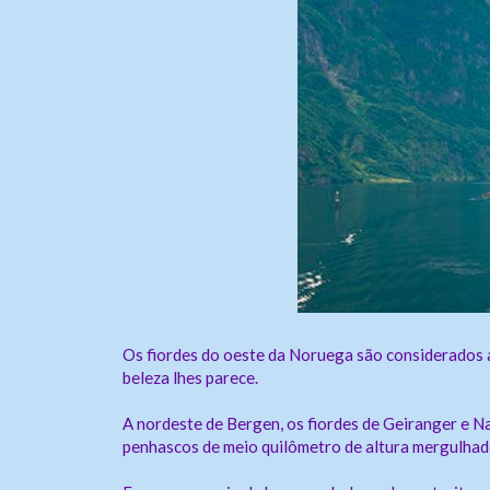
Enviar
Os fiordes do oeste da Noruega são considerados a
beleza lhes parece.
A nordeste de Bergen, os fiordes de Geiranger e N
penhascos de meio quilômetro de altura mergulhado