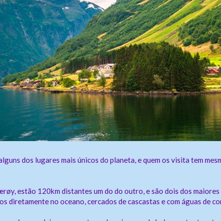
Enviar
lguns dos lugares mais únicos do planeta, e quem os visita tem mes
ærøy, estão 120km distantes um do do outro, e são dois dos maiores 
s diretamente no oceano, cercados de cascastas e com águas de cor